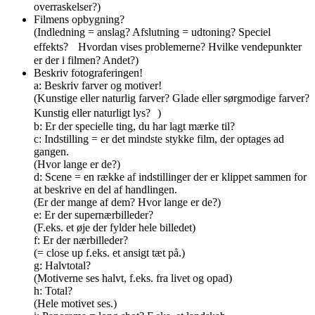
overraskelser?)
Filmens opbygning?
(Indledning = anslag? Afslutning = udtoning? Speciel
effekts? Hvordan vises problemerne? Hvilke vendepunkter
er der i filmen? Andet?)
Beskriv fotograferingen!
a: Beskriv farver og motiver!
(Kunstige eller naturlig farver? Glade eller sørgmodige farver?
Kunstig eller naturligt lys? )
b: Er der specielle ting, du har lagt mærke til?
c: Indstilling = er det mindste stykke film, der optages ad
gangen.
(Hvor lange er de?)
d: Scene = en række af indstillinger der er klippet sammen for
at beskrive en del af handlingen.
(Er der mange af dem? Hvor lange er de?)
e: Er der supernærbilleder?
(F.eks. et øje der fylder hele billedet)
f: Er der nærbilleder?
(= close up f.eks. et ansigt tæt på.)
g: Halvtotal?
(Motiverne ses halvt, f.eks. fra livet og opad)
h: Total?
(Hele motivet ses.)