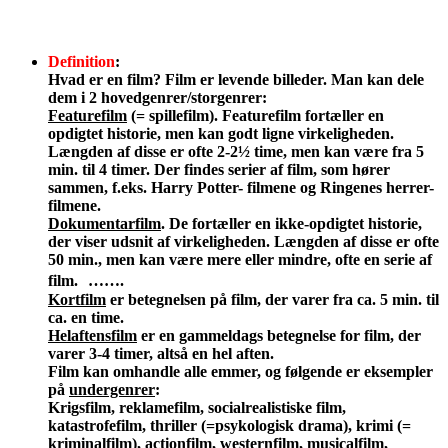
Definition
:
Hvad er en film? Film er levende billeder. Man kan dele
dem i 2 hovedgenrer/storgenrer:
Featurefilm
(= spillefilm). Featurefilm fortæller en
opdigtet historie, men kan godt ligne virkeligheden.
Længden af disse er ofte 2-2½ time, men kan være fra 5
min. til 4 timer. Der findes serier af film, som hører
sammen, f.eks. Harry Potter- filmene og Ringenes herrer-
filmene.
Dokumentarfilm
. De fortæller en ikke-opdigtet historie,
der viser udsnit af virkeligheden. Længden af disse er ofte
50 min., men kan være mere eller mindre, ofte en serie af
film. …….
Kortfilm
er betegnelsen på film, der varer fra ca. 5 min. til
ca. en time.
Helaftensfilm
er en gammeldags betegnelse for film, der
varer 3-4 timer, altså en hel aften.
Film kan omhandle alle emmer, og følgende er eksempler
på
undergenrer
:
Krigsfilm, reklamefilm, socialrealistiske film,
katastrofefilm, thriller (=psykologisk drama), krimi (=
kriminalfilm), actionfilm, westernfilm, musicalfilm,