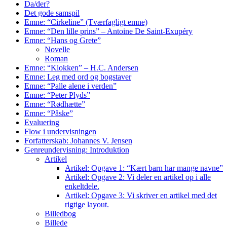
Da/der?
Det gode samspil
Emne: “Cirkeline” (Tværfagligt emne)
Emne: “Den lille prins” – Antoine De Saint-Exupéry
Emne: “Hans og Grete”
Novelle
Roman
Emne: “Klokken” – H.C. Andersen
Emne: Leg med ord og bogstaver
Emne: “Palle alene i verden”
Emne: “Peter Plyds”
Emne: “Rødhætte”
Emne: “Påske”
Evaluering
Flow i undervisningen
Forfatterskab: Johannes V. Jensen
Genreundervisning: Introduktion
Artikel
Artikel: Opgave 1: “Kært barn har mange navne”
Artikel: Opgave 2: Vi deler en artikel op i alle
enkeltdele.
Artikel: Opgave 3: Vi skriver en artikel med det
rigtige layout.
Billedbog
Billede