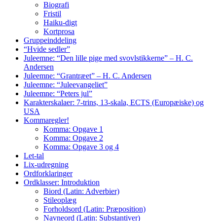
Biografi
Fristil
Haiku-digt
Kortprosa
Gruppeinddeling
“Hvide sedler”
Juleemne: “Den lille pige med svovlstikkerne” – H. C.
Andersen
Juleemne: “Grantræet” – H. C. Andersen
Juleemne: “Juleevangeliet”
Juleemne: “Peters jul”
Karakterskalaer: 7-trins, 13-skala, ECTS (Europæiske) og
USA
Kommaregler!
Komma: Opgave 1
Komma: Opgave 2
Komma: Opgave 3 og 4
Let-tal
Lix-udregning
Ordforklaringer
Ordklasser: Introduktion
Biord (Latin: Adverbier)
Stileoplæg
Forholdsord (Latin: Præposition)
Navneord (Latin: Substantiver)