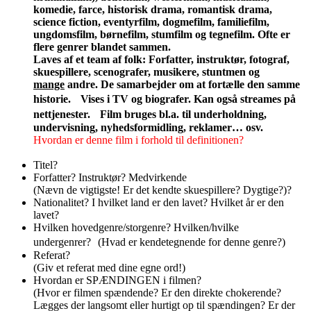
komedie, farce, historisk drama, romantisk drama,
science fiction, eventyrfilm, dogmefilm, familiefilm,
ungdomsfilm, børnefilm, stumfilm og tegnefilm. Ofte er
flere genrer blandet sammen.
Laves af et team af folk: Forfatter, instruktør, fotograf,
skuespillere, scenografer, musikere, stuntmen og
mange
andre. De samarbejder om at fortælle den samme
historie. Vises i TV og biografer. Kan også streames på
nettjenester. Film bruges bl.a. til underholdning,
undervisning, nyhedsformidling, reklamer… osv.
Hvordan er denne film i forhold til definitionen?
Titel?
Forfatter? Instruktør? Medvirkende
(Nævn de vigtigste! Er det kendte skuespillere? Dygtige?)?
Nationalitet? I hvilket land er den lavet? Hvilket år er den
lavet?
Hvilken hovedgenre/storgenre? Hvilken/hvilke
undergenrer? (Hvad er kendetegnende for denne genre?)
Referat?
(Giv et referat med dine egne ord!)
Hvordan er SPÆNDINGEN i filmen?
(Hvor er filmen spændende? Er den direkte chokerende?
Lægges der langsomt eller hurtigt op til spændingen? Er der