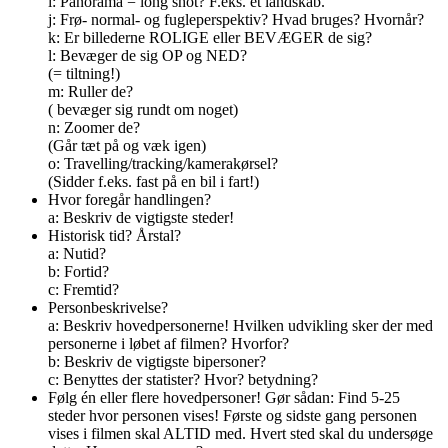
i: Panorama = long shot? F.eks. et landskab.
j: Frø- normal- og fugleperspektiv? Hvad bruges? Hvornår?
k: Er billederne ROLIGE eller BEVÆGER de sig?
l: Bevæger de sig OP og NED?
(= tiltning!)
m: Ruller de?
( bevæger sig rundt om noget)
n: Zoomer de?
(Går tæt på og væk igen)
o: Travelling/tracking/kamerakørsel?
(Sidder f.eks. fast på en bil i fart!)
Hvor foregår handlingen?
a: Beskriv de vigtigste steder!
Historisk tid? Årstal?
a: Nutid?
b: Fortid?
c: Fremtid?
Personbeskrivelse?
a: Beskriv hovedpersonerne! Hvilken udvikling sker der med
personerne i løbet af filmen? Hvorfor?
b: Beskriv de vigtigste bipersoner?
c: Benyttes der statister? Hvor? betydning?
Følg én eller flere hovedpersoner! Gør sådan: Find 5-25
steder hvor personen vises! Første og sidste gang personen
vises i filmen skal ALTID med. Hvert sted skal du undersøge