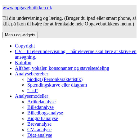
Hop
www.opgavebutikken.dk
til
Til din undervisning og læring. (Bruger du ipad eller smart phone, så
indhold
klik på ikon til højre for at fremkalde hele Opgavebutikkens menu.)
Menu og widgets
Copyright
CV – til elevundervisning – når eleverne skal lære at skrive en
ansøgning.
Kolofon
Alfabet, vokaler, konsonanter og stavelsesdeling
Analysebegreber
biodigt (Personkarakteristik)
Spændingskurve eller diagram
“Tid”
Analysemodeller
Artikelanalyse
Billedanalyse
Billedbogsanalyse
Biografianalyse
Brevanalyse
CV- analyse
Digt-analyse