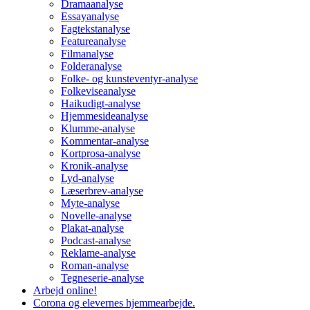
Dramaanalyse
Essayanalyse
Fagtekstanalyse
Featureanalyse
Filmanalyse
Folderanalyse
Folke- og kunsteventyr-analyse
Folkeviseanalyse
Haikudigt-analyse
Hjemmesideanalyse
Klumme-analyse
Kommentar-analyse
Kortprosa-analyse
Kronik-analyse
Lyd-analyse
Læserbrev-analyse
Myte-analyse
Novelle-analyse
Plakat-analyse
Podcast-analyse
Reklame-analyse
Roman-analyse
Tegneserie-analyse
Arbejd online!
Corona og elevernes hjemmearbejde.