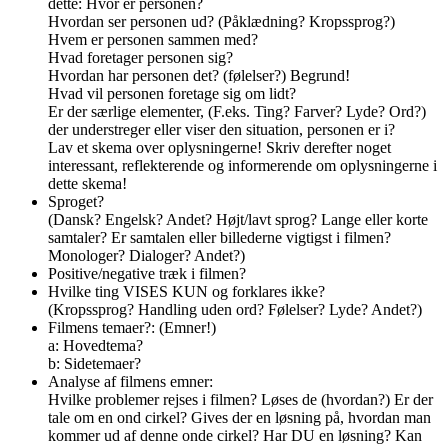
dette: Hvor er personen?
Hvordan ser personen ud? (Påklædning? Kropssprog?)
Hvem er personen sammen med?
Hvad foretager personen sig?
Hvordan har personen det? (følelser?) Begrund!
Hvad vil personen foretage sig om lidt?
Er der særlige elementer, (F.eks. Ting? Farver? Lyde? Ord?)
der understreger eller viser den situation, personen er i?
Lav et skema over oplysningerne! Skriv derefter noget
interessant, reflekterende og informerende om oplysningerne i
dette skema!
Sproget?
(Dansk? Engelsk? Andet? Højt/lavt sprog? Lange eller korte
samtaler? Er samtalen eller billederne vigtigst i filmen?
Monologer? Dialoger? Andet?)
Positive/negative træk i filmen?
Hvilke ting VISES KUN og forklares ikke?
(Kropssprog? Handling uden ord? Følelser? Lyde? Andet?)
Filmens temaer?: (Emner!)
a: Hovedtema?
b: Sidetemaer?
Analyse af filmens emner:
Hvilke problemer rejses i filmen? Løses de (hvordan?) Er der
tale om en ond cirkel? Gives der en løsning på, hvordan man
kommer ud af denne onde cirkel? Har DU en løsning? Kan