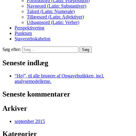
Forholdsord (Latin: Præposition)
Navneord (Latin: Substantiver)
Talord (Latin: Numerale)
Tillægsord (Latin: Adjektiver)
Udsagnsord (Latin: Verber)
Perspektivering
Punktum
Staveordsskabelon
Søg efter:
Seneste indlæg
“Hej”, til alle brugere af Opgavebutikken, incl.
analysemodellerne.
Seneste kommentarer
Arkiver
september 2015
Kategorier