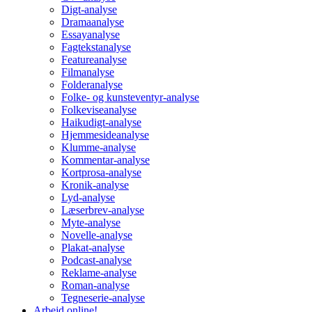
Digt-analyse
Dramaanalyse
Essayanalyse
Fagtekstanalyse
Featureanalyse
Filmanalyse
Folderanalyse
Folke- og kunsteventyr-analyse
Folkeviseanalyse
Haikudigt-analyse
Hjemmesideanalyse
Klumme-analyse
Kommentar-analyse
Kortprosa-analyse
Kronik-analyse
Lyd-analyse
Læserbrev-analyse
Myte-analyse
Novelle-analyse
Plakat-analyse
Podcast-analyse
Reklame-analyse
Roman-analyse
Tegneserie-analyse
Arbejd online!