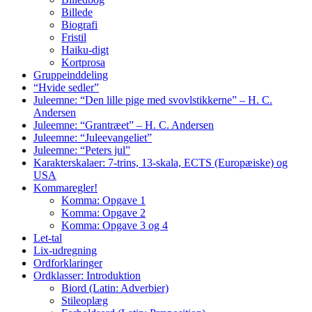
Billede
Biografi
Fristil
Haiku-digt
Kortprosa
Gruppeinddeling
“Hvide sedler”
Juleemne: “Den lille pige med svovlstikkerne” – H. C.
Andersen
Juleemne: “Grantræet” – H. C. Andersen
Juleemne: “Juleevangeliet”
Juleemne: “Peters jul”
Karakterskalaer: 7-trins, 13-skala, ECTS (Europæiske) og
USA
Kommaregler!
Komma: Opgave 1
Komma: Opgave 2
Komma: Opgave 3 og 4
Let-tal
Lix-udregning
Ordforklaringer
Ordklasser: Introduktion
Biord (Latin: Adverbier)
Stileoplæg