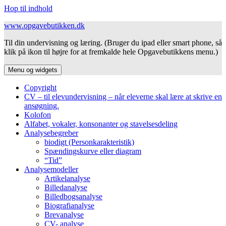
Hop til indhold
www.opgavebutikken.dk
Til din undervisning og læring. (Bruger du ipad eller smart phone, så
klik på ikon til højre for at fremkalde hele Opgavebutikkens menu.)
Menu og widgets
Copyright
CV – til elevundervisning – når eleverne skal lære at skrive en
ansøgning.
Kolofon
Alfabet, vokaler, konsonanter og stavelsesdeling
Analysebegreber
biodigt (Personkarakteristik)
Spændingskurve eller diagram
“Tid”
Analysemodeller
Artikelanalyse
Billedanalyse
Billedbogsanalyse
Biografianalyse
Brevanalyse
CV- analyse