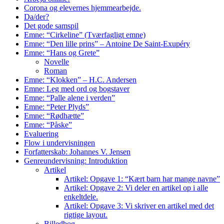
Corona og elevernes hjemmearbejde.
Da/der?
Det gode samspil
Emne: “Cirkeline” (Tværfagligt emne)
Emne: “Den lille prins” – Antoine De Saint-Exupéry
Emne: “Hans og Grete”
Novelle
Roman
Emne: “Klokken” – H.C. Andersen
Emne: Leg med ord og bogstaver
Emne: “Palle alene i verden”
Emne: “Peter Plyds”
Emne: “Rødhætte”
Emne: “Påske”
Evaluering
Flow i undervisningen
Forfatterskab: Johannes V. Jensen
Genreundervisning: Introduktion
Artikel
Artikel: Opgave 1: “Kært barn har mange navne”
Artikel: Opgave 2: Vi deler en artikel op i alle
enkeltdele.
Artikel: Opgave 3: Vi skriver en artikel med det
rigtige layout.
Billedbog