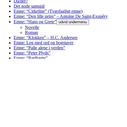
Da/der?
Det gode samspil
Emne: “Cirkeline” (Tværfagligt emne)
Emne: “Den lille prins” – Antoine De Saint-Exupéry
Emne: “Hans og Grete”
udvid undermenu
Novelle
Roman
Emne: “Klokken” – H.C. Andersen
Emne: Leg med ord og bogstaver
Emne: “Palle alene i verden”
Emne: “Peter Plyds”
Emne: “Rødhætte”
Emne: “Påske”
Evaluering
Flow i undervisningen
Forfatterskab: Johannes V. Jensen
Genreundervisning: Introduktion
udvid undermenu
Artikel
udvid undermenu
Artikel: Opgave 1: “Kært barn har mange navne”
Artikel: Opgave 2: Vi deler en artikel op i alle enke
Artikel: Opgave 3: Vi skriver en artikel med det rig
Billedbog
Billede
Biografi
Fristil